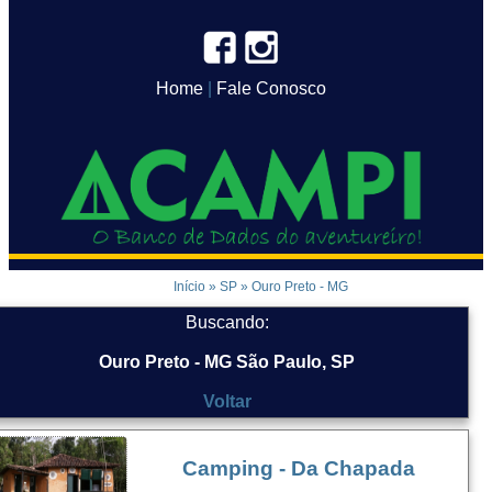
Home
|
Fale Conosco
Início
»
SP
»
Ouro Preto - MG
Buscando:
Ouro Preto - MG São Paulo, SP
Voltar
Camping - Da Chapada