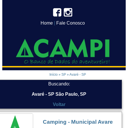
Home
|
Fale Conosco
Início
»
SP
»
Avaré - SP
Buscando:
Avaré - SP São Paulo, SP
Voltar
Camping - Municipal Avare