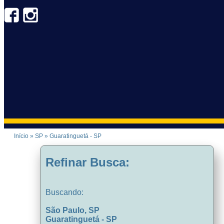
Início
»
SP
»
Guaratinguetá - SP
Refinar Busca:
Buscando:
São Paulo, SP
Guaratinguetá - SP