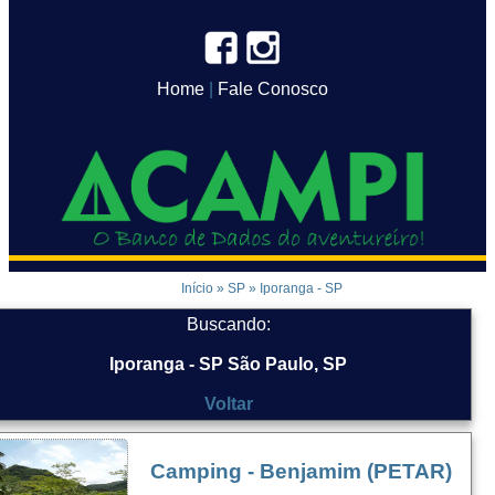
Home
|
Fale Conosco
Início
»
SP
»
Iporanga - SP
Buscando:
Iporanga - SP São Paulo, SP
Voltar
Camping - Benjamim (PETAR)