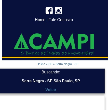
Home
|
Fale Conosco
Início
»
SP
»
Serra Negra - SP
Buscando:
Serra Negra - SP São Paulo, SP
Voltar