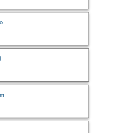
o
l
im