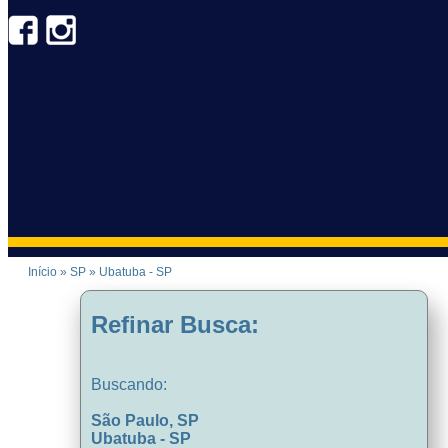
Início
»
SP
»
Ubatuba - SP
Refinar Busca:
Buscando:
São Paulo, SP
Ubatuba - SP