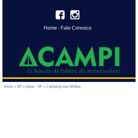
Home
|
Fale Conosco
Início
»
SP
»
Apiaí - SP
»
Camping das Mottas