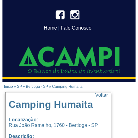
Home
|
Fale Conosco
Início
»
SP
»
Bertioga - SP
»
Camping Humaita
Voltar
Camping Humaita
Localização:
Rua João Ramalho, 1760 - Bertioga - SP
Descrição: