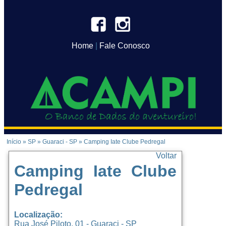
Home
|
Fale Conosco
Início
»
SP
»
Guaraci - SP
»
Camping Iate Clube Pedregal
Voltar
Camping Iate Clube
Pedregal
Localização:
Rua José Piloto, 01 - Guaraci - SP