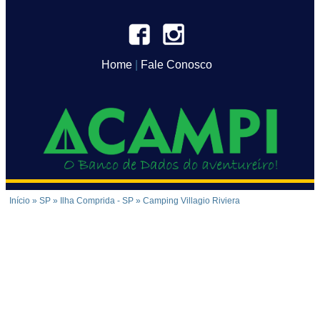
Home
|
Fale Conosco
Início
»
SP
»
Ilha Comprida - SP
»
Camping Villagio Riviera