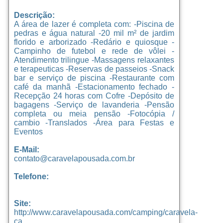
Descrição:
A área de lazer é completa com: -Piscina de
pedras e água natural -20 mil m² de jardim
florido e arborizado -Redário e quiosque -
Campinho de futebol e rede de vôlei -
Atendimento trilingue -Massagens relaxantes
e terapeuticas -Reservas de passeios -Snack
bar e serviço de piscina -Restaurante com
café da manhã -Estacionamento fechado -
Recepção 24 horas com Cofre -Depósito de
bagagens -Serviço de lavanderia -Pensão
completa ou meia pensão -Fotocópia /
cambio -Translados -Área para Festas e
Eventos
E-Mail:
contato@caravelapousada.com.br
Telefone:
Site:
http://www.caravelapousada.com/camping/caravela-
ca