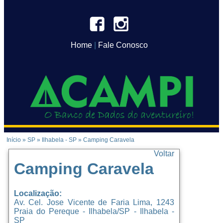
Home
|
Fale Conosco
Início
»
SP
»
Ilhabela - SP
»
Camping Caravela
Voltar
Camping Caravela
Localização:
Av. Cel. Jose Vicente de Faria Lima, 1243
Praia do Pereque - Ilhabela/SP - Ilhabela -
SP