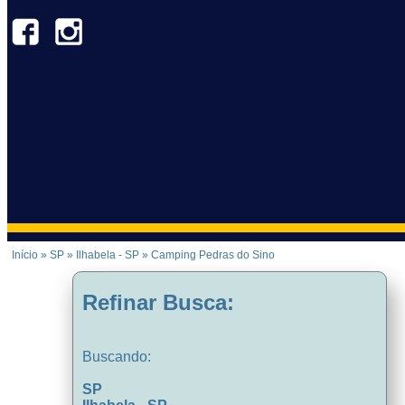
Início
»
SP
»
Ilhabela - SP
»
Camping Pedras do Sino
Refinar Busca:
Buscando:
SP