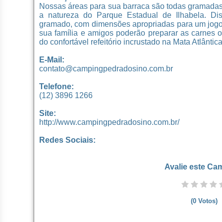
Nossas áreas para sua barraca são todas gramada
a natureza do Parque Estadual de Ilhabela. D
gramado, com dimensões apropriadas para um jogo 
sua família e amigos poderão preparar as carnes o
do confortável refeitório incrustado na Mata Atlântic
E-Mail:
contato@campingpedradosino.com.br
Telefone:
(12) 3896 1266
Site:
http://www.campingpedradosino.com.br/
Redes Sociais:
Avalie este Ca
(
0
Votos)