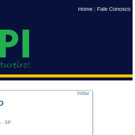
Home
|
Fale Conosco
Voltar
o
a - SP