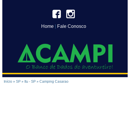
Home
|
Fale Conosco
Início
»
SP
»
Itu - SP
»
Camping Casarao