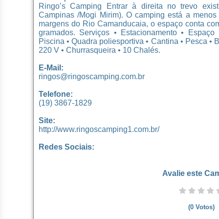
Ringo’s Camping Entrar à direita no trevo ex
Campinas /Mogi Mirim). O camping está a menos d
margens do Rio Camanducaia, o espaço conta com
gramados. Serviços • Estacionamento • Espaço p
Piscina • Quadra poliesportiva • Cantina • Pesca • 
220 V • Churrasqueira • 10 Chalés.
E-Mail:
ringos@ringoscamping.com.br
Telefone:
(19) 3867-1829
Site:
http://www.ringoscamping1.com.br/
Redes Sociais:
Avalie este Ca
(
0
Votos)