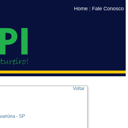
Home
|
Fale Conosco
Voltar
uariúna - SP