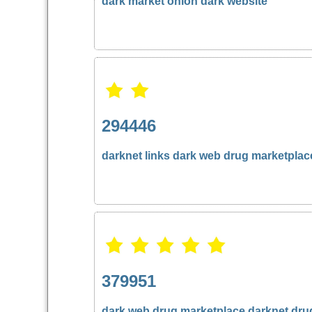
dark market
onion dark website
294446
darknet links
dark web drug marketplac
379951
dark web drug marketplace
darknet dru