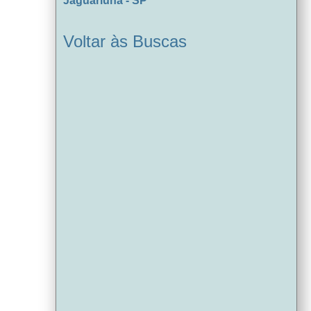
Jaguariúna - SP
Voltar às Buscas