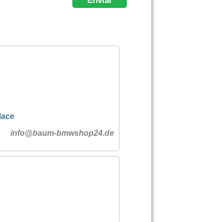
lace
info@baum-bmwshop24.de