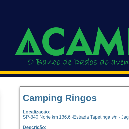
Camping Ringos
Localização:
SP-340 Norte km 136,6 -Estrada Tapetinga s/n - Jag
Descrição: