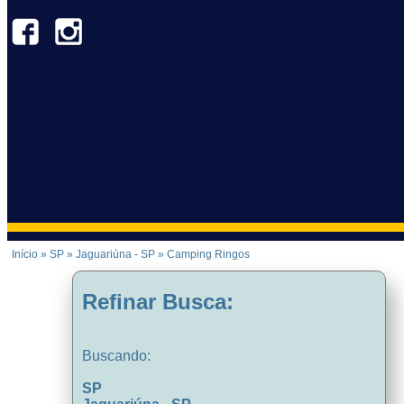
Início
»
SP
»
Jaguariúna - SP
»
Camping Ringos
Refinar Busca:
Buscando:
SP