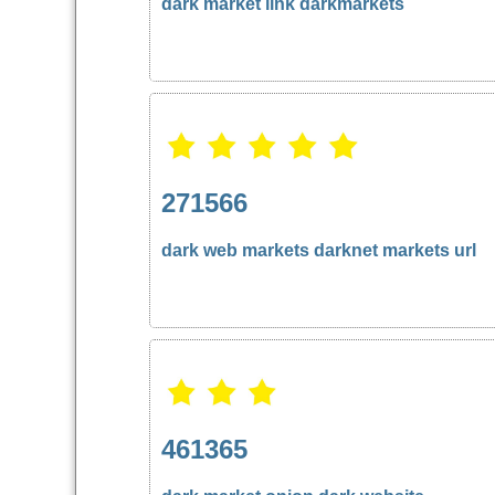
dark market link
darkmarkets
271566
dark web markets
darknet markets url
461365