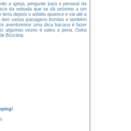
ndo a igreja, pergunte para o pessoal da
nicio da estrada que se dá próximo a um
terra depois o asfalto aparece e vai até a
ha tem varias paisagens bonitas e também
is aventureiros uma dica bacana é fazer
fiz algumas vezes é valeu a pena. Outra
e Bicicleta.
mping!