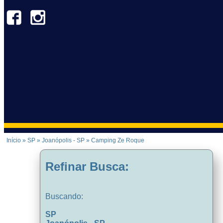
Início
»
SP
»
Joanópolis - SP
»
Camping Ze Roque
Refinar Busca:
Buscando:
SP