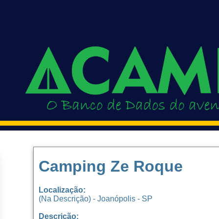
Camping Ze Roque
Localização:
(Na Descrição) - Joanópolis - SP
Descrição: