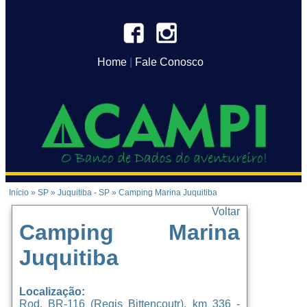
Home
|
Fale Conosco
Início
»
SP
»
Juquitiba - SP
»
Camping Marina Juquitiba
Voltar
Camping Marina
Juquitiba
Localização:
Rod. BR-116 (Regis Bittencoutr), km 336 -