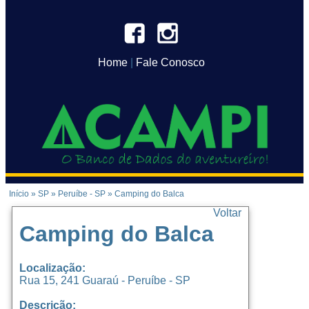
Home
|
Fale Conosco
Início
»
SP
»
Peruíbe - SP
»
Camping do Balca
Voltar
Camping do Balca
Localização:
Rua 15, 241 Guaraú - Peruíbe - SP
Descrição: