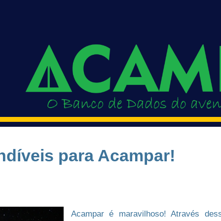
ndíveis para Acampar!
Acampar é maravilhoso! Através dess