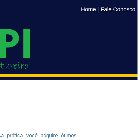
Home
|
Fale Conosco
a prática você adquire ótimos