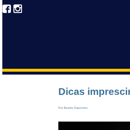
Dicas impresci
Por Beatriz Galuchino