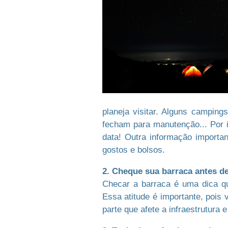
planeja visitar. Alguns campi
fecham para manutenção... Por i
data! Outra informação importan
gostos e bolsos.
2. Cheque sua barraca antes de
Checar a barraca é uma dica q
Essa atitude é importante, pois
parte que afete a infraestrutura 